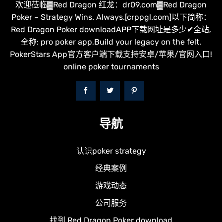
欢迎莅临▓Red Dragon 红龙：dr09.com▓Red Dragon
Poker – Strategy Wins. Always.[crppgl.com]以下简称：
Red Dragon Poker downloadAPP下载网址是多少✔全站,
全称: pro poker app,Build your legacy on the felt.
PokerStars App官方客户端下载支持安卓/苹果/官网入口!
online poker tournaments
导航
认识poker strategy
经典案例
游戏动态
公司服务
找到 Red Dragon Poker download