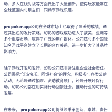
动、多人在线对战等方面做出了大量创新，使得玩家能够在
全球范围内与朋友们一同畅享游戏乐趣。
pro poker app
公司在全球市场上也取得了显著的成绩。通
过其出色的发行策略，幻影的游戏成功进入了欧美、亚洲等
多个重要市场，赢得了广泛的用户群体。公司还与多个国际
知名游戏平台建立了长期的合作关系，进一步扩大了其品牌
影响力。
除了游戏开发和发行，幻影公司还非常注重企业社会责任。
公司秉承“创造快乐、回馈社会”的理念，积极参与各类公益
活动。无论是通过捐赠、资助教育项目，还是开展环保行
动，幻影公司都在用实际行动回馈社会，推动行业的可持续
发展。
在未来，
pro poker app
公司将继续秉承创新、卓越、责任