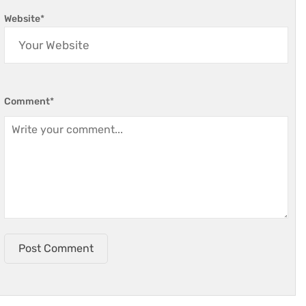
Website
*
Comment
*
Post Comment