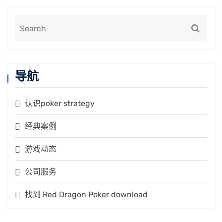
导航
认识poker strategy
经典案例
游戏动态
公司服务
找到 Red Dragon Poker download