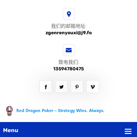
我们的邮箱地址:
zgenrenyouxi@j9.fo
致电我们:
13594780475