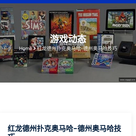
游戏动态
Home
红龙德州扑克奥马哈-德州奥马哈技巧
红龙德州扑克奥马哈-德州奥马哈技