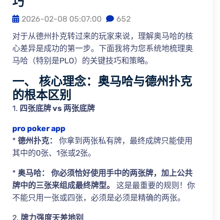
巧
2026-02-08 05:07:00
652
对于从德州扑克转过来的玩家来说，理解奥马哈的核
心差异是成功的第一步。下面我将为您系统地梳理奥
马哈（特别是PLO）的关键技巧和策略。
一、 核心理念：奥马哈与德州扑克
的根本区别
1.
四张底牌 vs 两张底牌
pro poker app
*
德州扑克：
你拿到两张私有牌，最终成牌只能使用
其中的0张、1张或2张。
*
奥马哈：
你必须恰好使用手中的两张牌，加上公共
牌中的三张来组成最终牌型。
这是最重要的规则！你
不能只用一张或四张，必须是必须是精确的两张。
2.
牌力强度天差地别