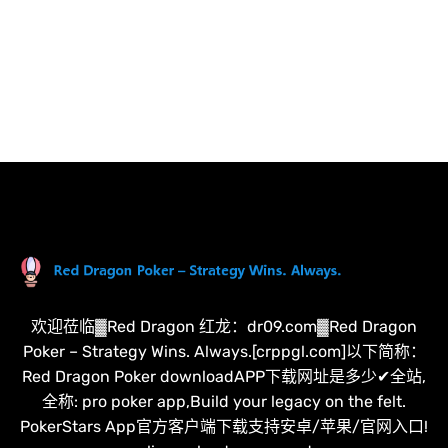
欢迎莅临▓Red Dragon 红龙：dr09.com▓Red Dragon
Poker – Strategy Wins. Always.[crppgl.com]以下简称：
Red Dragon Poker downloadAPP下载网址是多少✔全站,
全称: pro poker app,Build your legacy on the felt.
PokerStars App官方客户端下载支持安卓/苹果/官网入口!