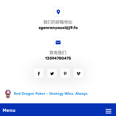
我们的邮箱地址:
zgenrenyouxi@j9.fo
致电我们:
13594780475