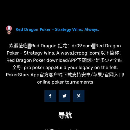
欢迎莅临▓Red Dragon 红龙：dr09.com▓Red Dragon
Poker – Strategy Wins. Always.[crppgl.com]以下简称：
Red Dragon Poker downloadAPP下载网址是多少✔全站,
全称: pro poker app,Build your legacy on the felt.
PokerStars App官方客户端下载支持安卓/苹果/官网入口!
online poker tournaments
导航