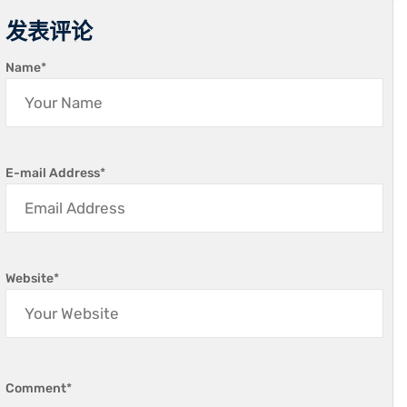
发表评论
Name
*
E-mail Address
*
Website
*
Comment
*