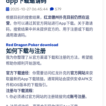
app下载邀请码
2025-10-27 06:45:44
579
根据目前的搜索结果，
红龙德州扑克目前仍然在运
营
，你可以通过其官方网站进行App下载。关于邀请
码，搜索结果中并未提供官方的、用于注册或下载的
通用邀请码。
Red Dragon Poker download
如何下载与注册
我为你整理了从官方渠道下载和注册的方法，希望能
帮助你顺利开始游戏。
官方下载途径
：你需要访问红龙扑克的
官方网站
来获
取最新的App下载链接。通常网站会提供安卓APK文
件和iOS版本的下载指引。
注册与下载流程
：
1. 你必须通过官方网站的注册链接完成
账号注册
。