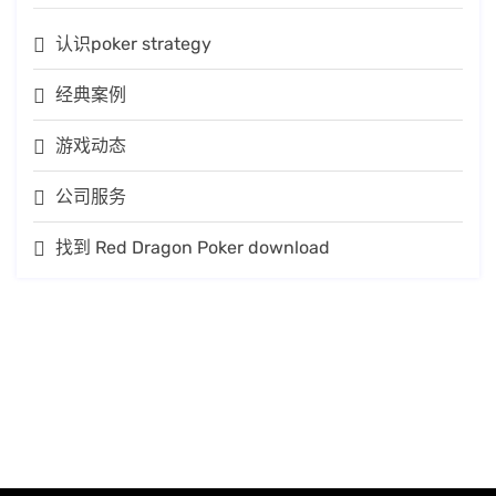
认识poker strategy
经典案例
游戏动态
公司服务
找到 Red Dragon Poker download