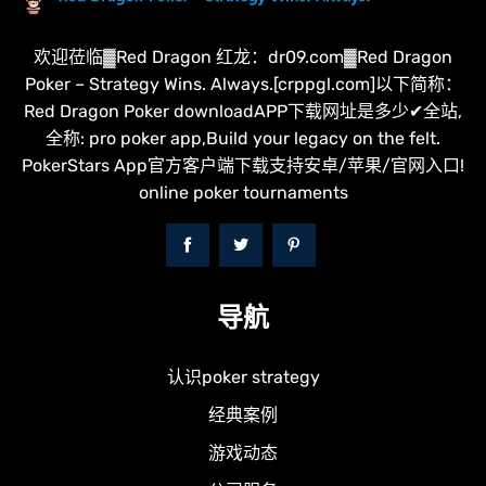
欢迎莅临▓Red Dragon 红龙：dr09.com▓Red Dragon
Poker – Strategy Wins. Always.[crppgl.com]以下简称：
Red Dragon Poker downloadAPP下载网址是多少✔全站,
全称: pro poker app,Build your legacy on the felt.
PokerStars App官方客户端下载支持安卓/苹果/官网入口!
online poker tournaments
导航
认识poker strategy
经典案例
游戏动态