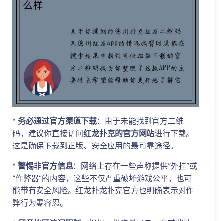
*
务必通过官方渠道下载
：由于未能找到官方二维
码，建议你直接访问
红龙扑克的官方网站
进行下载。
这是确保下载到正版、安全应用的最可靠途径。
*
警惕非官方信息
：网络上存在一些声称提供“外挂”或
“作弊器”的内容，这些不仅严重破坏游戏公平，也可
能带有安全风险。红龙扑龙扑克官方也明确表示对作
弊行为零容忍。