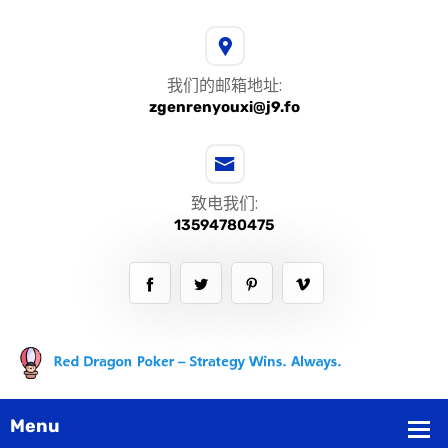
我们的邮箱地址:
zgenrenyouxi@j9.fo
致电我们:
13594780475