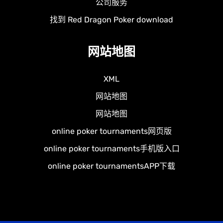
公司服务
找到 Red Dragon Poker download
网站地图
XML
网站地图
网站地图
online poker tournaments网页版
online poker tournaments手机版入口
online poker tournamentsAPP下载