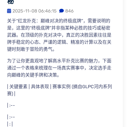
秘
2025-11-08 06:46:15
846
关于“红龙扑克：巅峰对决的终极底牌”，需要说明的
是，这里的“终极底牌”并非指某种必胜的技巧或秘密
武器。在顶级的扑克对决中，真正的决胜因素往往是
牌手稳定的心态、严谨的逻辑、精准的计算以及在关
键时刻敢于冒险的勇气。
为了让你更直观地了解高水平扑克比赛的魅力，下面
通过一个表格来梳理在一场真实赛事中，决定选手走
向巅峰的关键手牌和决策。
| 关键要素 | 具体表现 | 赛事实例 (摘自GLPC河内系列
赛) |
| :--
| :--
| : |