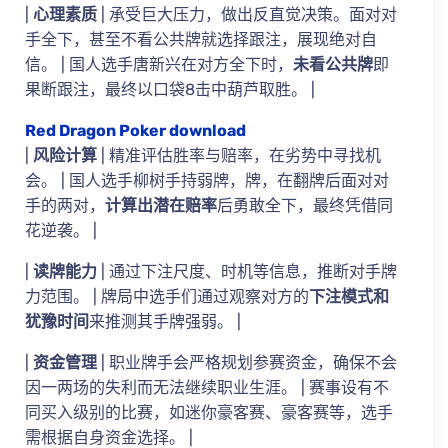
|
心理素质
| 承受巨大压力，做出反直觉决策。面对对
手全下，甚至不看公共牌就选择跟注，展现绝对自
信。 | 国人选手唐新兴在对方全下时，
未看公共牌
即
果断跟注，最终以口袋8击中葫芦取胜。 |
Red Dragon Poker download
|
风险计算
| 精准评估胜率与赔率，在劣势中寻找机
会。 | 国人选手柳树手持弱牌，牌，在翻牌后面对对
手的两对，
计算出潜在赔率
后勇敢全下，最终凭借同
花逆袭。 |
|
读牌能力
| 通过下注尺度、时机等信息，推断对手牌
力范围。 | 牌局中选手们通过观察对方的
下注模式和
犹豫时间
来推测其手牌强弱。 |
|
资金管理
| 职业牌手会严格规划参赛资金，确保不会
因一两场的失利而无法继续职业生涯。 | 赛事设有不
同买入级别的比赛，如迷你豪客赛、豪客赛等，选手
需根据自身资金选择。 |