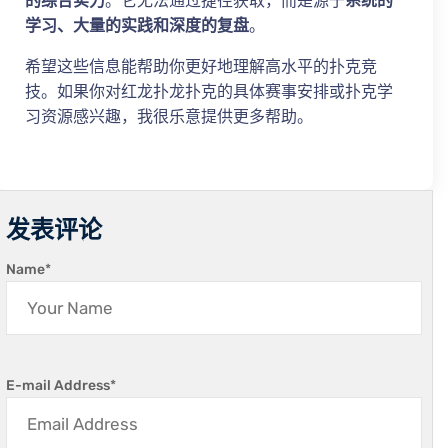
的综合实力
。它无法通过捷径获取，而是源于
系统的
学习、大量的实践和深度的复盘
。
希望这些信息能帮助你更好地理解高水平的扑克竞
技。如果你对红龙扑龙扑克的具体赛事安排或扑克学
习资源感兴趣，我很乐意提供更多帮助。
发表评论
Name
*
E-mail Address
*