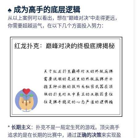
♠️ 成为高手的底层逻辑
从以上案例可以看出，想在“巅峰对决”中走得更远，
你需要超越运气，在以下几个方面投入努力：
*
长期主义
：扑克不是一局定生死的游戏。顶尖高手
追求的是在长期的比赛中，通过
正确的决策
来实现盈