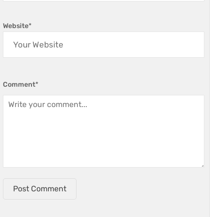
Website
*
Comment
*
Post Comment