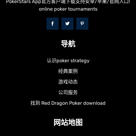
PokerStars App官方客户端下载支持安卓/苹果/官网入口!
online poker tournaments
导航
认识poker strategy
经典案例
游戏动态
公司服务
找到 Red Dragon Poker download
网站地图