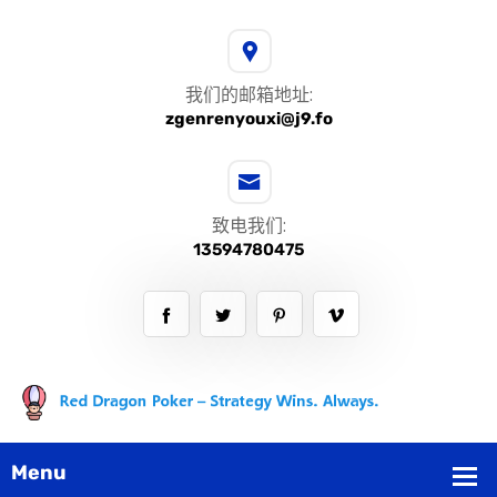
我们的邮箱地址:
zgenrenyouxi@j9.fo
致电我们:
13594780475