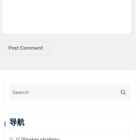
Post Comment
导航
认识poker strategy