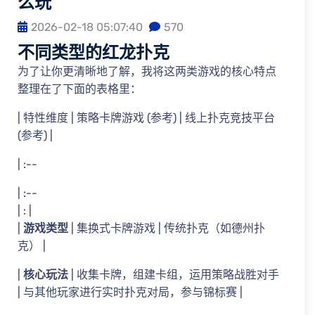
么玩
2026-02-18 05:07:40
570
不同类型的红龙扑克
为了让你更清晰地了解，我将这两类游戏的核心特点
整理在了下面的表格里：
| 特性维度 | 策略卡牌游戏 (参考) | 线上扑克竞技平台
(参考) |
| :--
| :--
| : |
|
游戏类型
| 集换式卡牌游戏 | 传统扑克（如德州扑
克） |
|
核心玩法
| 收集卡牌，组建卡组，运用策略战胜对手
| 与其他玩家进行实时扑克对局，参与锦标赛 |