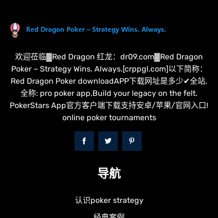
欢迎莅临▓Red Dragon 红龙：dr09.com▓Red Dragon
Poker – Strategy Wins. Always.[crppgl.com]以下简称：
Red Dragon Poker downloadAPP下载网址是多少✔全站,
全称: pro poker app,Build your legacy on the felt.
PokerStars App官方客户端下载支持安卓/苹果/官网入口!
online poker tournaments
导航
认识poker strategy
经典案例