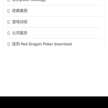
经典案例
游戏动态
公司服务
找到 Red Dragon Poker download