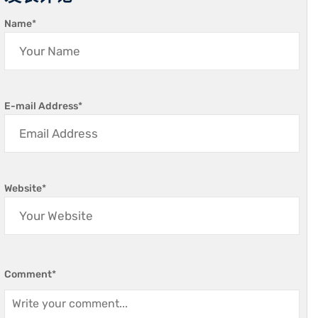
Name
*
E-mail Address
*
Website
*
Comment
*