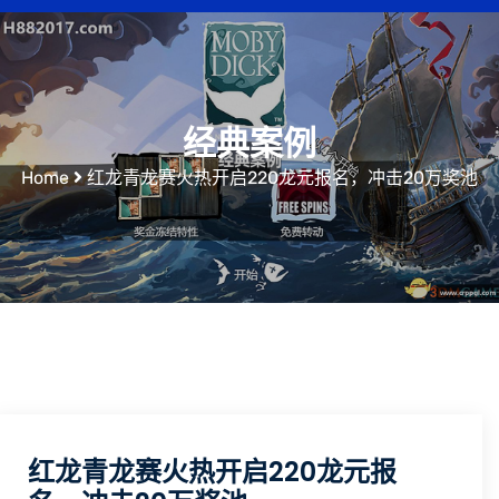
经典案例
Home
红龙青龙赛火热开启220龙元报名，冲击20万奖池
红龙青龙赛火热开启220龙元报