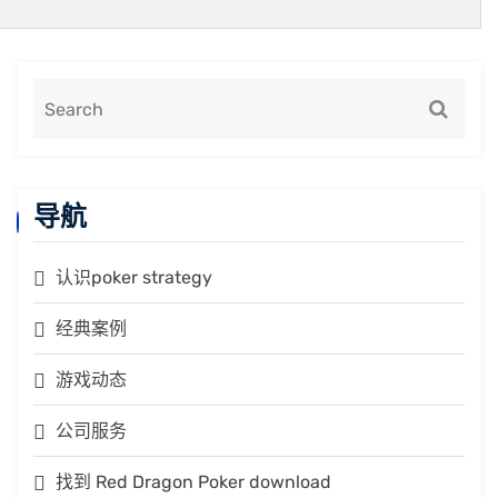
导航
认识poker strategy
经典案例
游戏动态
公司服务
找到 Red Dragon Poker download