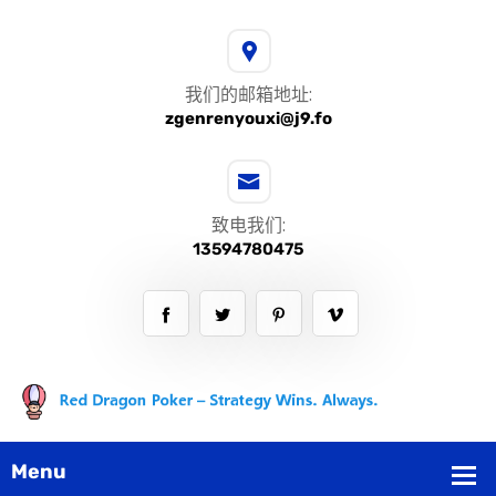
我们的邮箱地址:
zgenrenyouxi@j9.fo
致电我们:
13594780475