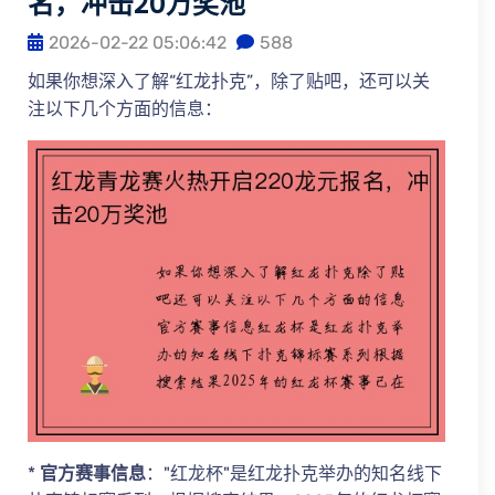
名，冲击20万奖池
2026-02-22 05:06:42
588
如果你想深入了解“红龙扑克”，除了贴吧，还可以关
注以下几个方面的信息：
*
官方赛事信息
："红龙杯"是红龙扑克举办的知名线下